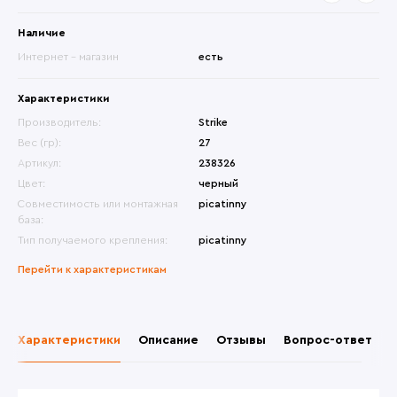
Наличие
Интернет - магазин
есть
Характеристики
Производитель:
Strike
Вес (гр):
27
Артикул:
238326
Цвет:
черный
Совместимость или монтажная
picatinny
база:
Тип получаемого крепления:
picatinny
Перейти к характеристикам
Характеристики
Описание
Отзывы
Вопрос-ответ