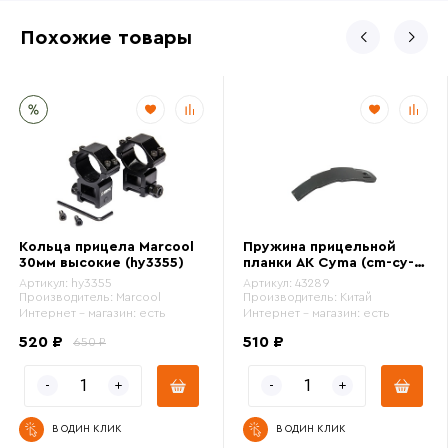
Похожие товары
Кольца прицела Marcool
Пружина прицельной
30мм высокие (hy3355)
планки АК Cyma (cm-cy-
0147)
Артикул:
hy3355
Артикул:
43289
Производитель:
Marcool
Производитель:
Китай
Интернет - магазин:
есть
Интернет - магазин:
есть
520 ₽
510 ₽
650 ₽
В ОДИН КЛИК
В ОДИН КЛИК