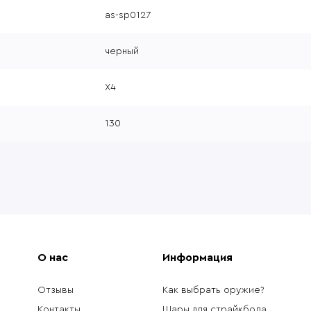
as-sp0127
черный
X4
130
О нас
Информация
Отзывы
Как выбрать оружие?
Контакты
Шары для страйкбола