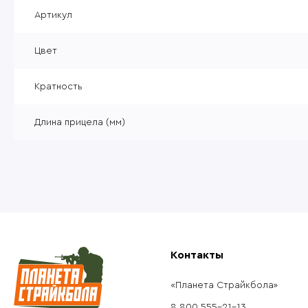
Уцененные товары
Артикул
Товары без категории
Цвет
Пневматика 4,5мм
Кратность
Длина прицела (мм)
Контакты
«Планета Страйкбола»
8 800 555-21-13