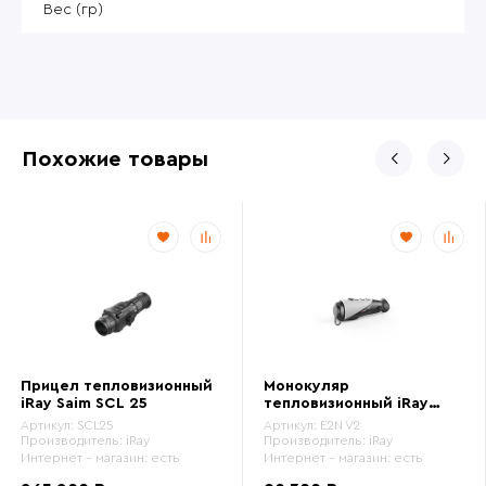
Вес (гр)
Похожие товары
Прицел тепловизионный
Монокуляр
iRay Saim SCL 25
тепловизионный iRay
xEye E2N v2
Артикул:
SCL25
Артикул:
E2N V2
Производитель:
iRay
Производитель:
iRay
Интернет - магазин:
есть
Интернет - магазин:
есть