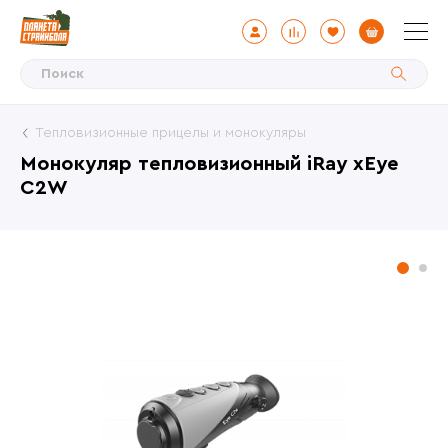
Тепловизионные прицелы и монокуляры
Монокуляр тепловизионный iRay xEye
C2W