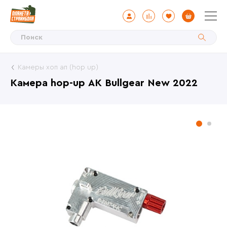
Камеры хоп ап (hop up)
Камера hop-up АК Bullgear New 2022