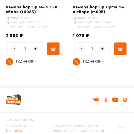
Камера hop-up M4 SHS в
Камера hop-up Cyma М4
сборе (t0083)
в сборе (m005)
Артикул:
t0083
Артикул:
m005
Производитель:
SHS
Производитель:
Cyma
Интернет - магазин:
есть
Интернет - магазин:
есть
2 580 ₽
1 078 ₽
В ОДИН КЛИК
В ОДИН КЛИК
2026 © Планета
страйкбола
Предложение на сайте не
Политика
является публичной офертой