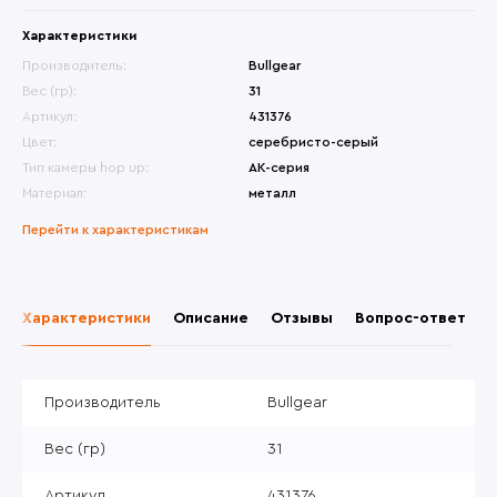
Характеристики
Производитель:
Bullgear
Вес (гр):
31
Артикул:
431376
Цвет:
серебристо-серый
Тип камеры hop up:
АК-серия
Материал:
металл
Перейти к характеристикам
Характеристики
Описание
Отзывы
Вопрос-ответ
Производитель
Bullgear
Вес (гр)
31
Артикул
431376