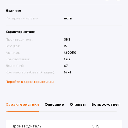
Наличие
Интернет - магазин
есть
Характеристики
Производитель:
SHS
Вес (гр):
15
Артикул:
tt0050
Комплектация:
1 шт
Длина (мм):
67
Количество зубьев (+ зацеп):
14+1
Перейти к характеристикам
Характеристики
Описание
Отзывы
Вопрос-ответ
Производитель
SHS