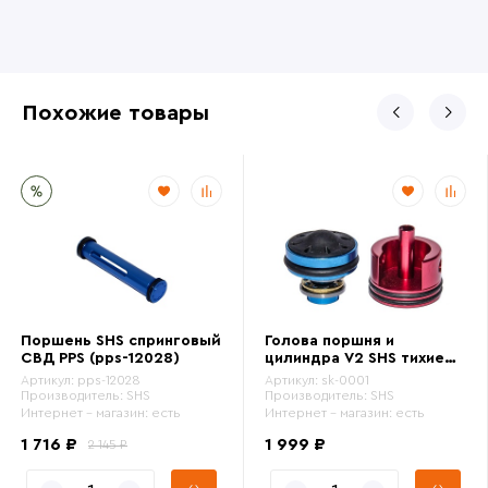
Похожие товары
Поршень SHS спринговый
Голова поршня и
СВД PPS (pps-12028)
цилиндра V2 SHS тихие
(sk-0001)
Артикул:
pps-12028
Артикул:
sk-0001
Производитель:
SHS
Производитель:
SHS
Интернет - магазин:
есть
Интернет - магазин:
есть
1 716 ₽
1 999 ₽
2 145 ₽