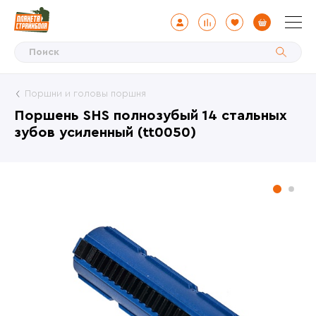
Поршни и головы поршня
Поршень SHS полнозубый 14 стальных
зубов усиленный (tt0050)