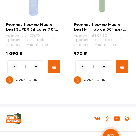
Резинка hop-up Maple
Резинка hop-up Maple
Leaf SUPER Silicone 70°
Leaf Mr Hop up 50° для
для AEG, синий (slc-
AEG, зеленый (h07r50)
Артикул:
slc-h07s70
Артикул:
ml-h07r50
h07s70)
Производитель:
Maple Leaf
Производитель:
Maple Leaf
Интернет - магазин:
есть
Интернет - магазин:
есть
1 090 ₽
970 ₽
В ОДИН КЛИК
В ОДИН КЛИК