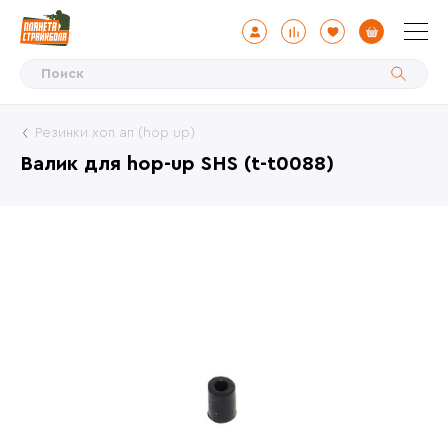
Резинки хоп ап (hop up)
Валик для hop-up SHS (t-t0088)