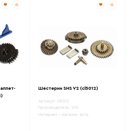
аппет-
Шестерни SHS V2 (cl5012)
3)
Артикул:
cl5012
Производитель:
SHS
Интернет - магазин:
есть