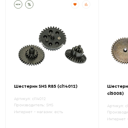
Шестерни SHS R85 (cl14012)
Шестерни
cl5008)
Артикул:
cl14012
Производитель:
SHS
Артикул:
c
Интернет - магазин:
есть
Производи
Интернет 