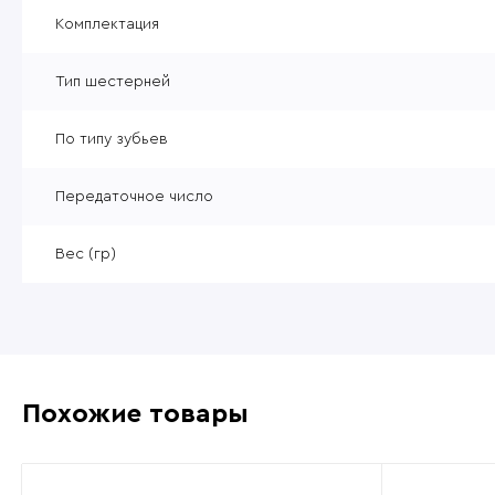
Уцененные товары
Комплектация
Товары без категории
Тип шестерней
Пневматика 4,5мм
По типу зубьев
Передаточное число
Вес (гр)
Похожие товары