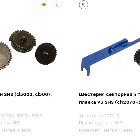
 SHS (cl5002, cl5007,
Шестерня секторная и т
планка V3 SHS (cl12070-
l5002/cl5007/cl5008
Артикул:
cl12070-3
тель:
SHS
Производитель:
SHS
- магазин:
есть
Интернет - магазин:
есть