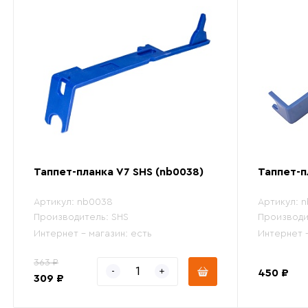
Таппет-планка V7 SHS (nb0038)
Таппет-п
Артикул:
nb0038
Артикул:
n
Производитель:
SHS
Производи
Интернет - магазин:
есть
Интернет 
363 ₽
450 ₽
309 ₽