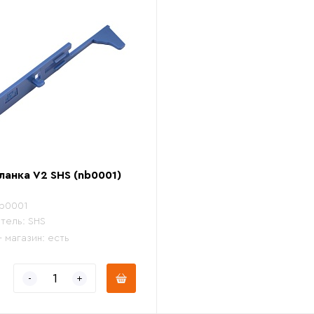
ланка V2 SHS (nb0001)
b0001
тель:
SHS
- магазин:
есть