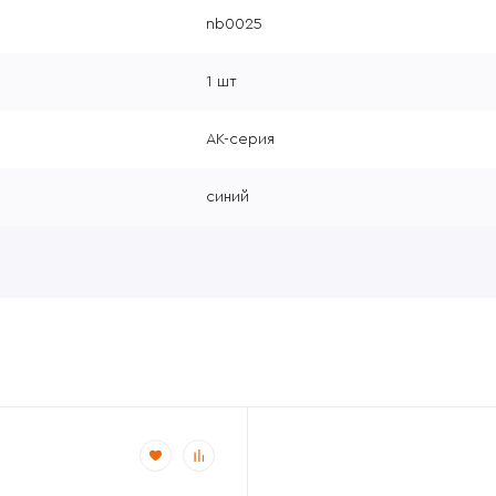
nb0025
1 шт
АК-серия
синий