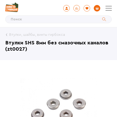
Втулки, шайбы, винты гирбокса
Втулки SHS 8мм без смазочных каналов
(zt0027)