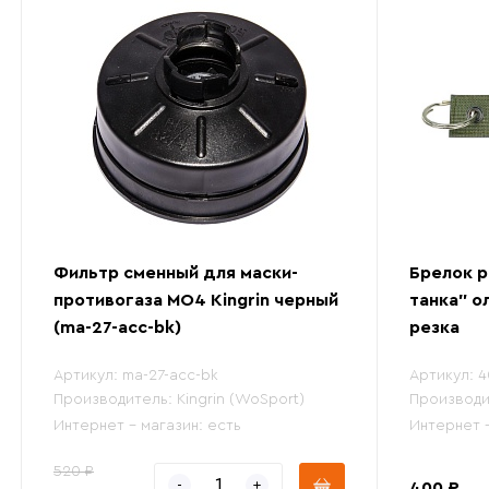
Фильтр сменный для маски-
Брелок р
противогаза MO4 Kingrin черный
танка" о
(ma-27-acc-bk)
резка
Артикул:
ma-27-acc-bk
Артикул:
4
Производитель:
Kingrin (WoSport)
Производи
Интернет - магазин:
есть
Интернет 
520 ₽
400 ₽