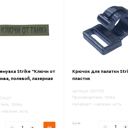
емувка Strike "Ключи от
Крючок для палатки Stri
лива, полевой, лазерная
пластик
Артикул:
250755
Производитель:
Strike
03427
Интернет - магазин:
есть
тель:
Strike
- магазин:
есть
50 ₽