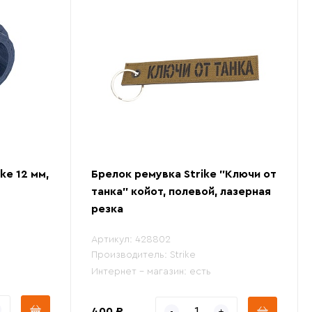
ke 12 мм,
Брелок ремувка Strike "Ключи от
танка" койот, полевой, лазерная
резка
Артикул:
428802
Производитель:
Strike
Интернет - магазин:
есть
400 ₽