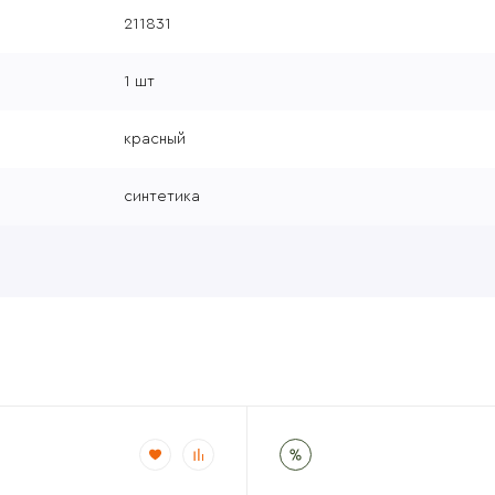
211831
1 шт
красный
синтетика