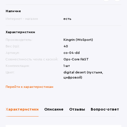
Наличие
Интернет - магазин
есть
Характеристики
Производитель:
Kingrin (WoSport)
Вес (гр):
40
Артикул:
co-04-dd
Совместимость чехла с каской:
Ops-Core FAST
Комплектация:
1 шт
Цвет:
digital desert (пустыня,
цифровой)
Перейти к характеристикам
Характеристики
Описание
Отзывы
Вопрос-ответ