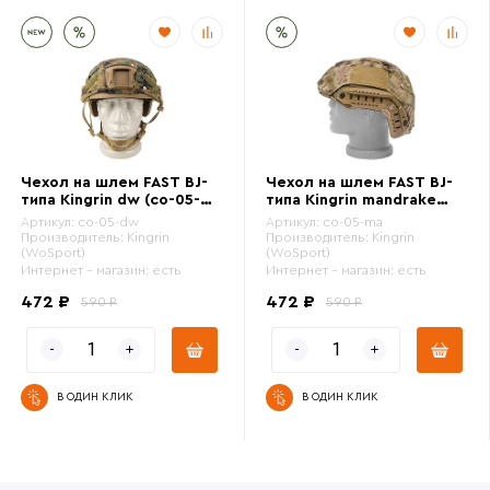
Чехол на шлем FAST BJ-
Чехол на шлем FAST BJ-
типа Kingrin dw (co-05-
типа Kingrin mandrake
dw)
(co-05-ma)
Артикул:
co-05-dw
Артикул:
co-05-ma
Производитель:
Kingrin
Производитель:
Kingrin
(WoSport)
(WoSport)
Интернет - магазин:
есть
Интернет - магазин:
есть
472 ₽
472 ₽
590 ₽
590 ₽
В ОДИН КЛИК
В ОДИН КЛИК