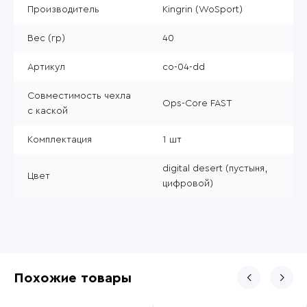
Производитель
Kingrin (WoSport)
Вес (гр)
40
Артикул
co-04-dd
Совместимость чехла
Ops-Core FAST
с каской
Комплектация
1 шт
digital desert (пустыня,
Цвет
цифровой)
Похожие товары