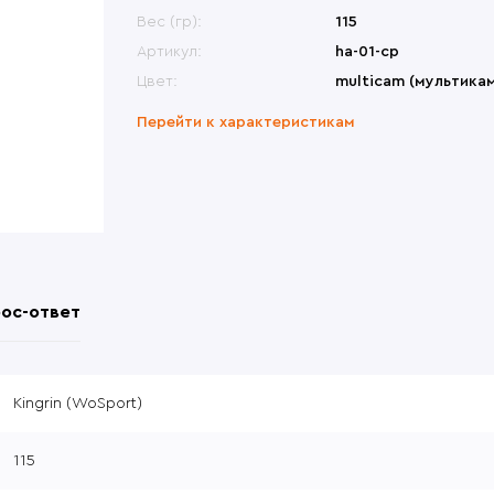
меты
Переносные сиденья
Би
ины, крепления
Другие модели
Вес (гр):
115
Др
овики
Перчатки
Др
ры, набедренные
Česká zbrojovka (CZ)
Артикул:
ha-01-cp
формы
атометы
Револьверы
Цвет:
multicam (мультика
Перейти к характеристикам
ос-ответ
Kingrin (WoSport)
115