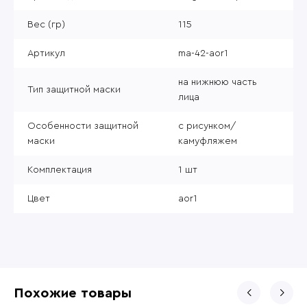
Вес (гр)
115
Артикул
ma-42-aor1
на нижнюю часть
Тип защитной маски
лица
Особенности защитной
с рисунком/
маски
камуфляжем
Комплектация
1 шт
Цвет
aor1
Похожие товары