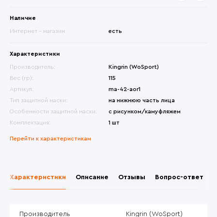
Наличие
Интернет - магазин
есть
Характеристики
Производитель:
Kingrin (WoSport)
Вес (гр):
115
Артикул:
ma-42-aor1
Тип защитной маски:
на нижнюю часть лица
Особенности защитной маски:
с рисунком/камуфляжем
Комплектация:
1 шт
Перейти к характеристикам
Характеристики
Описание
Отзывы
Вопрос-ответ
Производитель
Kingrin (WoSport)