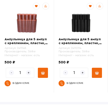
Ампульница для 5 ампул
Ампульница для 5 ампул
с креплением, пластик,
с креплением, пластик,
коричневый
черный
Артикул:
249148
Артикул:
249094
Производитель:
Strike
Производитель:
Strike
Интернет - магазин:
есть
Интернет - магазин:
есть
500 ₽
500 ₽
В ОДИН КЛИК
В ОДИН КЛИК