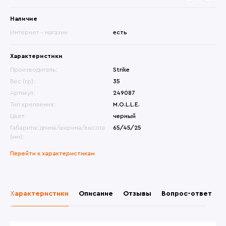
Наличие
Интернет - магазин
есть
Характеристики
Производитель:
Strike
Вес (гр):
35
Артикул:
249087
Тип крепления:
M.O.L.L.E.
Цвет:
черный
Габариты: длина/ширина/высота
65/45/25
(мм):
Перейти к характеристикам
Характеристики
Описание
Отзывы
Вопрос-ответ