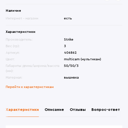
Наличие
Интернет - магазин
есть
Характеристики
Производитель:
Strike
Вес (гр):
3
Артикул:
406862
Цвет:
multicam (мультикам)
Габариты: длина/ширина/высота
50/50/3
(мм):
Материал:
вышивка
Перейти к характеристикам
Характеристики
Описание
Отзывы
Вопрос-ответ