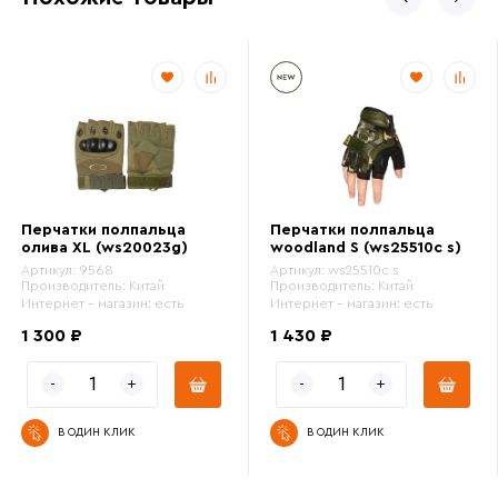
Перчатки полпальца
Перчатки полпальца
олива XL (ws20023g)
woodland S (ws25510c s)
Артикул:
9568
Артикул:
ws25510c s
Производитель:
Китай
Производитель:
Китай
Интернет - магазин:
есть
Интернет - магазин:
есть
1 300 ₽
1 430 ₽
В ОДИН КЛИК
В ОДИН КЛИК