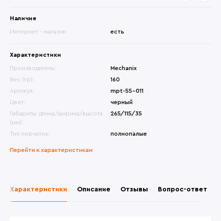
Наличие
Интернет - магазин
есть
Характеристики
Производитель:
Mechanix
Вес (гр):
160
Артикул:
mpt-55-011
Цвет:
черный
Габариты: длина/ширина/высота
265/115/35
(мм):
Тип перчаток:
полнопалые
Перейти к характеристикам
Характеристики
Описание
Отзывы
Вопрос-ответ