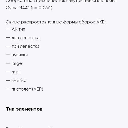
Сборка типа «трехлепесток» внутри цевья карабина
Cyma M4A1 (cm002a1)
Самые распространенные формы сборок АКБ:
АК-тип
два лепестка
три лепестка
нунчаки
large
mini
змейка
пистолет (AEP)
Тип элементов