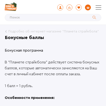
Подробно об интернет-магазине "Планета страйкбола"
Бонусные баллы
Бонусная программа
В "Планете страйкбола" действует система бонусных
баллов, которые автоматически зачисляются на Ваш
счет в личный кабинет после оплаты заказа.
1 балл = 1 рубль.
Особенности применения
: