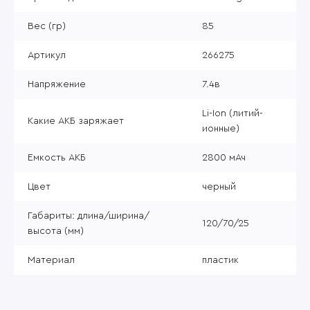
Вес (гр)
85
Артикул
266275
Напряжение
7.4в
Li-Ion (литий-
Какие АКБ заряжает
ионные)
Емкость АКБ
2800 мАч
Цвет
черный
Габариты: длина/ширина/
120/70/25
высота (мм)
Материал
пластик