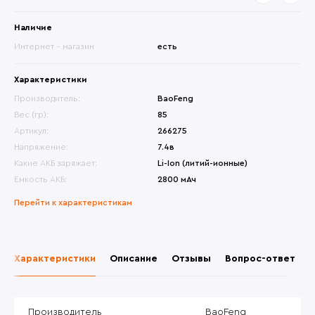
Наличие
Интернет - магазин
есть
Характеристики
Производитель:
BaoFeng
Вес (гр):
85
Артикул:
266275
Напряжение:
7.4в
Какие АКБ заряжает:
Li-Ion (литий-ионные)
Емкость АКБ:
2800 мАч
Перейти к характеристикам
Характеристики
Описание
Отзывы
Вопрос-ответ
Производитель
BaoFeng