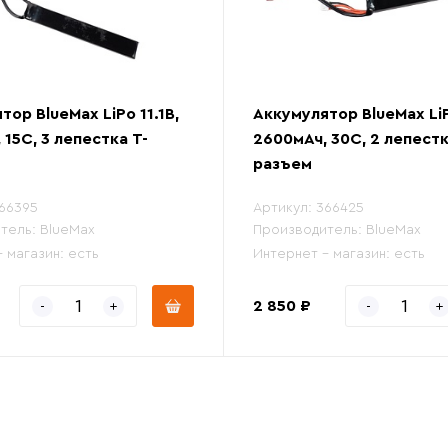
тор BlueMax LiPo 11.1В,
Аккумулятор BlueMax LiP
 15С, 3 лепестка Т-
2600мАч, 30С, 2 лепестк
разъем
66395
Артикул:
366425
тель:
BlueMax
Производитель:
BlueMax
- магазин:
есть
Интернет - магазин:
есть
2 850 ₽