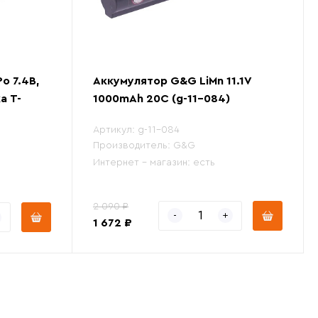
o 7.4В,
Аккумулятор G&G LiMn 11.1V
а Т-
1000mAh 20С (g-11-084)
Артикул:
g-11-084
Производитель:
G&G
Интернет - магазин:
есть
2 090 ₽
1 672 ₽