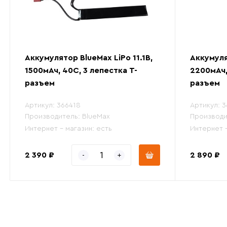
Аккумулятор BlueMax LiPo 11.1В,
Аккумуля
1500мАч, 40С, 3 лепестка Т-
2200мАч,
разъем
разъем
Артикул:
366418
Артикул:
3
Производитель:
BlueMax
Производи
Интернет - магазин:
есть
Интернет 
2 390 ₽
2 890 ₽