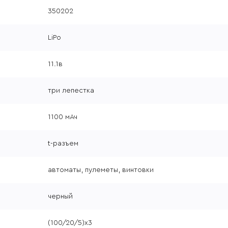
350202
LiPo
11.1в
три лепестка
1100 мАч
t-разъем
автоматы, пулеметы, винтовки
черный
(100/20/5)х3