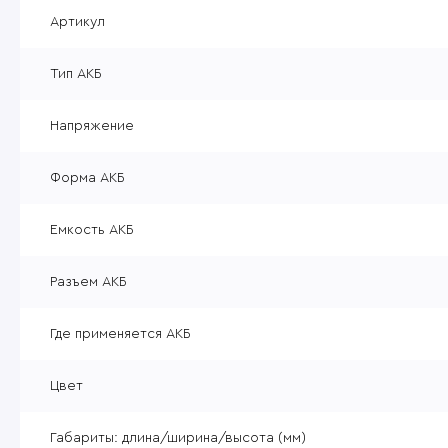
Уцененные товары
Артикул
Товары без категории
Тип АКБ
Пневматика 4,5мм
Напряжение
Форма АКБ
Емкость АКБ
Разъем АКБ
Где применяется АКБ
Цвет
Габариты: длина/ширина/высота (мм)