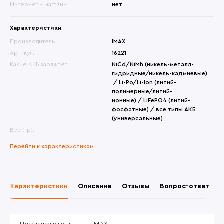
Интернет - магазин
нет
Характеристики
Производитель:
IMAX
Артикул:
16221
Какие АКБ заряжает:
NiCd/NiMh (никель-металл-
гидридные/никель-кадмиевые)
/ Li-Po/Li-Ion (литий-
полимерные/литий-
ионные) / LiFePO4 (литий-
фосфатные) / все типы АКБ
(универсальные)
Вес (гр):
Перейти к характеристикам
Характеристики
Описание
Отзывы
Вопрос-ответ