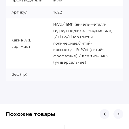
Производитель
IMAX
Артикул
16221
NiCd/NiMh (никель-металл-
гидридные/никель-кадмиевые)
/ Li-Po/Li-Ion (литий-
Какие АКБ
полимерные/литий-
заряжает
ионные) / LiFePO4 (литий-
фосфатные) / все типы АКБ
(универсальные)
Вес (гр)
Похожие товары