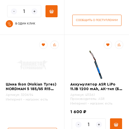
СООБЩИТЬ О ПОСТУПЛЕНИИ
В ОДИН КЛИК
Шина Ikon (Nokian Tyres)
Аккумулятор ASR LiPo
NORDMAN 5 185/65 R15
11.1В 1200 mAh, АК-тип (Б/
92T
У)
Артикул:
320694
Артикул:
411361
Производитель:
ASR
Интернет - магазин:
есть
Интернет - магазин:
есть
1 600 ₽