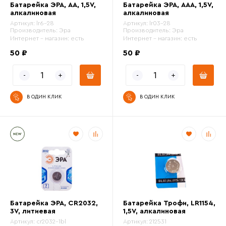
Батарейка ЭРА, АА, 1,5V,
Батарейка ЭРА, ААА, 1,5V,
алкалиновая
алкалиновая
Цвет
Артикул:
lr6-28
Артикул:
lr03-28
Производитель:
Эра
Производитель:
Эра
Интернет - магазин:
есть
Интернет - магазин:
есть
50 ₽
50 ₽
В ОДИН КЛИК
В ОДИН КЛИК
Батарейка ЭРА, CR2032,
Батарейка Трофи, LR1154,
3V, литиевая
1,5V, алкалиновая
Артикул:
cr2032-1bl
Артикул:
212531