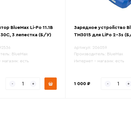
тор BlueMax Li-Po 11.1В
Зарядное устройство B
 30C, 3 лепестка (Б/У)
TM3015 для LiPo 2-3s (Б
92536
Артикул:
206059
тель:
BlueMax
Производитель:
BlueMax
- магазин:
есть
Интернет - магазин:
есть
1 000 ₽