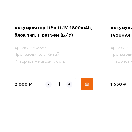
Аккумулятор LiPo 11.1V 2800mAh,
Аккумуля
блок тип, Т-разъем (Б/У)
1450мАч,
Артикул:
276557
Артикул:
1
Производитель:
Китай
Производи
Интернет - магазин:
есть
Интернет 
2 000 ₽
1 550 ₽