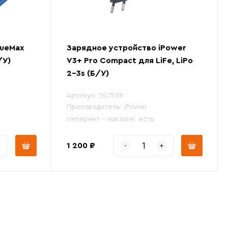
lueMax
Зарядное устройство iPower
/У)
V3+ Pro Compact для LiFe, LiPo
2-3s (Б/У)
Артикул:
287539
Производитель:
iPower
Интернет - магазин:
есть
1 200 ₽