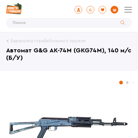
Барахолка страйкбольного оружия
Автомат G&G АК-74М (GKG74M), 140 м/с
(Б/У)