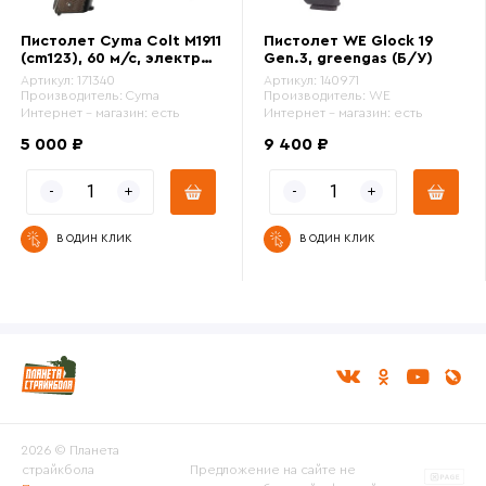
Пистолет Cyma Colt M1911
Пистолет WE Glock 19
(cm123), 60 м/с, электро,
Gen.3, greengas (Б/У)
комплект (Б/У)
Артикул:
171340
Артикул:
140971
Производитель:
Cyma
Производитель:
WE
Интернет - магазин:
есть
Интернет - магазин:
есть
5 000 ₽
9 400 ₽
В ОДИН КЛИК
В ОДИН КЛИК
2026 © Планета
страйкбола
Предложение на сайте не