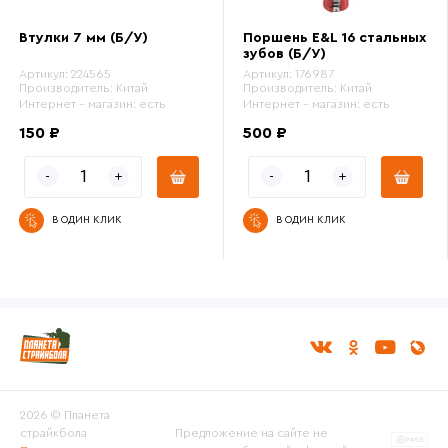
Втулки 7 мм (Б/У)
Поршень E&L 16 стальных
зубов (Б/У)
Артикул:
224565
Артикул:
176987
Производитель:
Китай
Производитель:
Китай
Интернет - магазин:
есть
Интернет - магазин:
есть
150 ₽
500 ₽
В ОДИН КЛИК
В ОДИН КЛИК
2026 © Планета
страйкбола
Предложение на сайте не