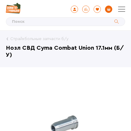
Страйкбольные запчасти б/у
Нозл СВД Cyma Combat Union 17.1мм (Б/
У)