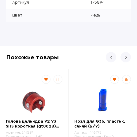
Артикул
173894
Цвет
медь
Похожие товары
Голова цилиндра V2 V3
Нозл для G36, пластик,
SHS короткая (gt0028)
синий (Б/У)
(Б/У)
Артикул:
244594
Артикул:
146775
Производитель:
SHS
Производитель:
Китай