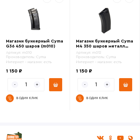
Магазин бункерный Cyma
Магазин бункерный Cyma
G36 450 шаров (m010)
M4 350 шаров металл
(m012)
Артикул:
m010
Артикул:
m012
Производитель:
Cyma
Производитель:
Cyma
Интернет - магазин:
есть
Интернет - магазин:
есть
1 150 ₽
1 150 ₽
В ОДИН КЛИК
В ОДИН КЛИК