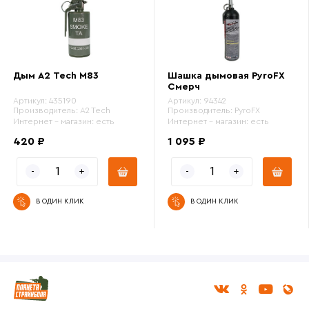
Дым A2 Tech М83
Шашка дымовая PyroFX
Смерч
Артикул:
435190
Артикул:
94342
Производитель:
A2 Tech
Производитель:
PyroFX
Интернет - магазин:
есть
Интернет - магазин:
есть
420 ₽
1 095 ₽
В ОДИН КЛИК
В ОДИН КЛИК