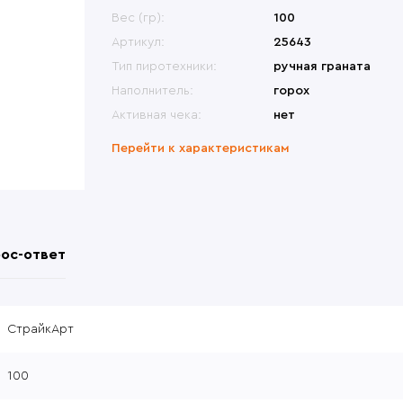
меты
Переносные сиденья
Би
ины, крепления
Другие модели
Вес (гр):
100
Др
овики
Перчатки
Др
ры, набедренные
Česká zbrojovka (CZ)
Артикул:
25643
формы
атометы
Револьверы
Тип пиротехники:
ручная граната
Наполнитель:
горох
Активная чека:
нет
Перейти к характеристикам
ос-ответ
СтрайкАрт
100