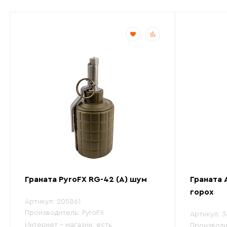
Граната PyroFX RG-42 (A) шум
Граната 
горох
Артикул:
205861
Производитель:
PyroFX
Артикул:
3
Интернет - магазин:
есть
Производи