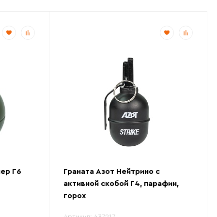
ер Г6
Граната Азот Нейтрино с
активной скобой Г4, парафин,
горох