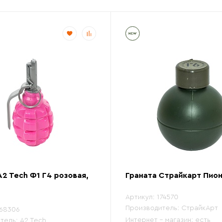
A2 Tech Ф1 Г4 розовая,
Граната Страйкарт Пион
Артикул:
174570
Производитель:
СтрайкАрт
68306
Интернет - магазин:
есть
тель:
A2 Tech