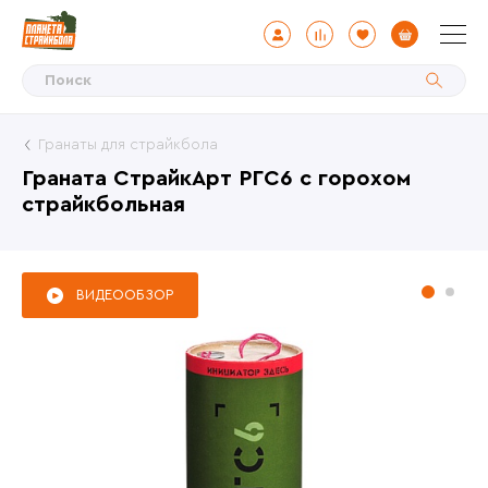
Гранаты для страйкбола
Граната СтрайкАрт РГС6 с горохом
страйкбольная
ВИДЕООБЗОР