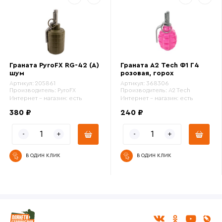
Граната PyroFX RG-42 (A)
Граната A2 Tech Ф1 Г4
шум
розовая, горох
Артикул:
205861
Артикул:
368306
Производитель:
PyroFX
Производитель:
A2 Tech
Интернет - магазин:
есть
Интернет - магазин:
есть
380 ₽
240 ₽
В ОДИН КЛИК
В ОДИН КЛИК