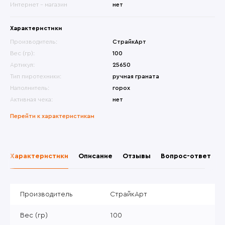
Интернет - магазин
нет
Характеристики
Производитель:
СтрайкАрт
Вес (гр):
100
Артикул:
25650
Тип пиротехники:
ручная граната
Наполнитель:
горох
Активная чека:
нет
Перейти к характеристикам
Характеристики
Описание
Отзывы
Вопрос-ответ
Производитель
СтрайкАрт
Вес (гр)
100