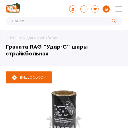
Гранаты для страйкбола
Граната RAG "Удар-С" шары
страйкбольная
ВИДЕООБЗОР