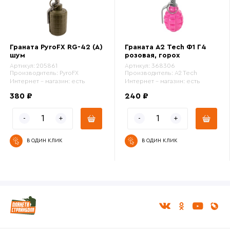
Граната PyroFX RG-42 (A)
Граната A2 Tech Ф1 Г4
шум
розовая, горох
Артикул:
205861
Артикул:
368306
Производитель:
PyroFX
Производитель:
A2 Tech
Интернет - магазин:
есть
Интернет - магазин:
есть
380 ₽
240 ₽
В ОДИН КЛИК
В ОДИН КЛИК