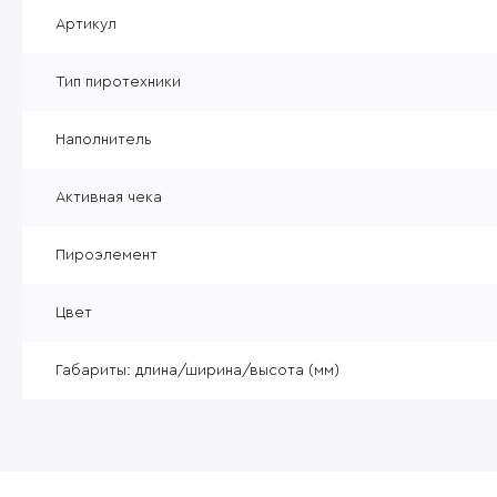
Уцененные товары
Артикул
Товары без категории
Тип пиротехники
Пневматика 4,5мм
Наполнитель
Активная чека
Пироэлемент
Цвет
Габариты: длина/ширина/высота (мм)