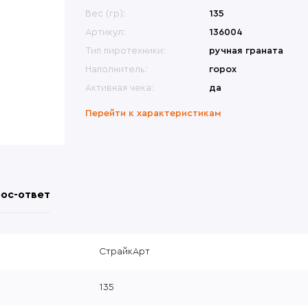
меты
Переносные сиденья
Би
ины, крепления
Другие модели
Вес (гр):
135
Др
овики
Перчатки
Др
ры, набедренные
Česká zbrojovka (CZ)
Артикул:
136004
формы
атометы
Револьверы
Тип пиротехники:
ручная граната
Наполнитель:
горох
Активная чека:
да
Перейти к характеристикам
ос-ответ
СтрайкАрт
135