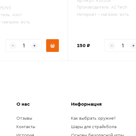
Артикул:
435206
Производитель:
A2 Tech
75793
Интернет - магазин:
есть
тель:
Азот
- магазин:
есть
250 ₽
О нас
Информация
Отзывы
Как выбрать оружие?
Контакты
Шары для страйкбола
История
Основы безопасной игры