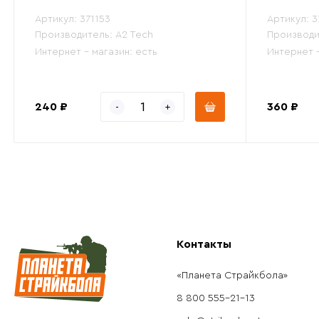
Артикул:
371153
Артикул:
3
Производитель:
A2 Tech
Производи
Интернет - магазин:
есть
Интернет 
240 ₽
360 ₽
Контакты
«Планета Страйкбола»
8 800 555-21-13