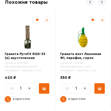
Похожие товары
Граната PyroFX RGD-33
Граната Азот Лимонная
(A) акустическая
Ф1, парафин, горох
Артикул:
186788
Артикул:
375786
Производитель:
PyroFX
Производитель:
Азот
Интернет - магазин:
есть
Интернет - магазин:
есть
420 ₽
350 ₽
В ОДИН КЛИК
В ОДИН КЛИК