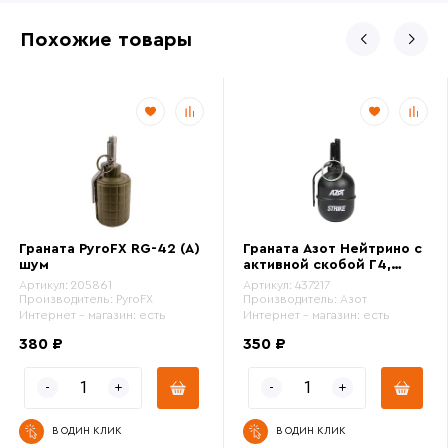
Похожие товары
Граната PyroFX RG-42 (A)
Граната Азот Нейтрино с
шум
активной скобой Г4,
парафин, горох
Артикул:
205861
Артикул:
437217
Производитель:
PyroFX
Производитель:
Азот
Интернет - магазин:
есть
Интернет - магазин:
есть
380 ₽
350 ₽
В ОДИН КЛИК
В ОДИН КЛИК