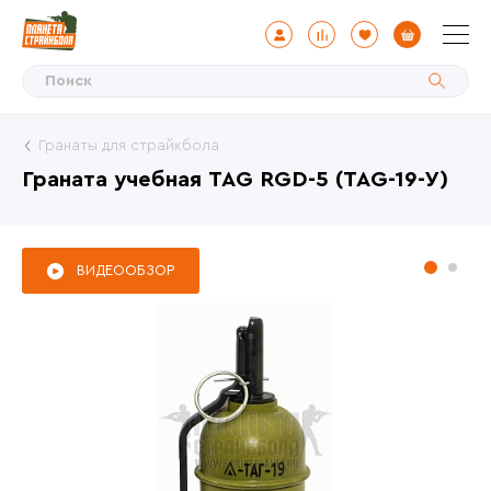
Гранаты для страйкбола
Граната учебная TAG RGD-5 (TAG-19-У)
ВИДЕООБЗОР