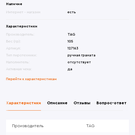
Наличие
Интернет - магазин
есть
Характеристики
Производитель:
TAG
Вес (гр):
105
Артикул:
127163
Тип пиротехники:
ручная граната
Наполнитель:
отсутствует
Активная чека:
да
Перейти к характеристикам
Характеристики
Описание
Отзывы
Вопрос-ответ
Производитель
TAG