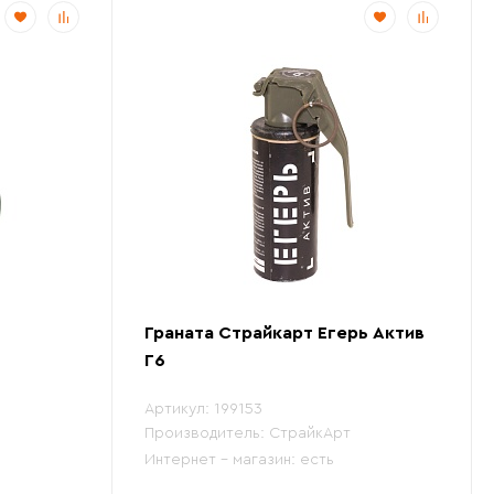
Граната Страйкарт Егерь Актив
Г6
Артикул:
199153
Производитель:
СтрайкАрт
Интернет - магазин:
есть