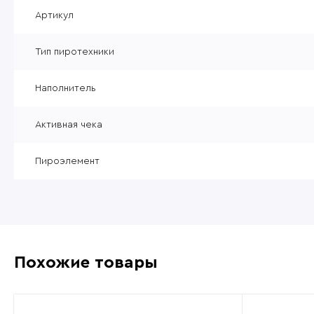
Уцененные товары
Артикул
Товары без категории
Тип пиротехники
Пневматика 4,5мм
Наполнитель
Активная чека
Пироэлемент
Похожие товары