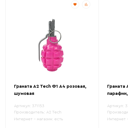
Граната A2 Tech Ф1 А4 розовая,
Граната 
шумовая
парафин
Артикул:
371153
Артикул:
3
Производитель:
A2 Tech
Производи
Интернет - магазин:
есть
Интернет 