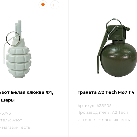
Азот Белая клюква Ф1,
Граната A2 Tech М67 Г4
, шары
Артикул:
435206
Производитель:
A2 Tech
75793
Интернет - магазин:
есть
тель:
Азот
- магазин:
есть