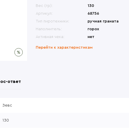
меты
Переносные сиденья
Би
ины, крепления
Другие модели
Вес (гр):
130
Др
овики
Перчатки
Др
ры, набедренные
Česká zbrojovka (CZ)
Артикул:
68756
формы
атометы
Револьверы
Тип пиротехники:
ручная граната
Наполнитель:
горох
Активная чека:
нет
Перейти к характеристикам
ос-ответ
Зевс
130