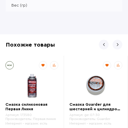
Вес (гр)
Похожие товары
Смазка силиконовая
Смазка Guarder для
Первая Линия
шестерней и цилиндров
(ge-07-30)
Артикул:
173580
Артикул:
ge-07-30
Производитель:
Первая линия
Производитель:
Guarder
Интернет - магазин:
есть
Интернет - магазин:
есть