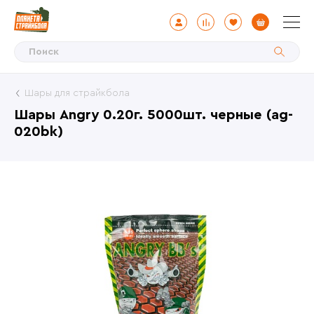
Шары для страйкбола
Шары Angry 0.20г. 5000шт. черные (ag-
020bk)