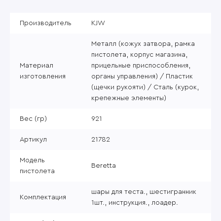
Производитель
KJW
Металл (кожух затвора, рамка
пистолета, корпус магазина,
Материал
прицельные приспособления,
изготовления
органы управления) / Пластик
(щечки рукояти) / Сталь (курок,
крепежные элементы)
Вес (гр)
921
Артикул
21782
Модель
Beretta
пистолета
шары для теста., шестигранник
Комплектация
1шт., инструкция., лоадер.