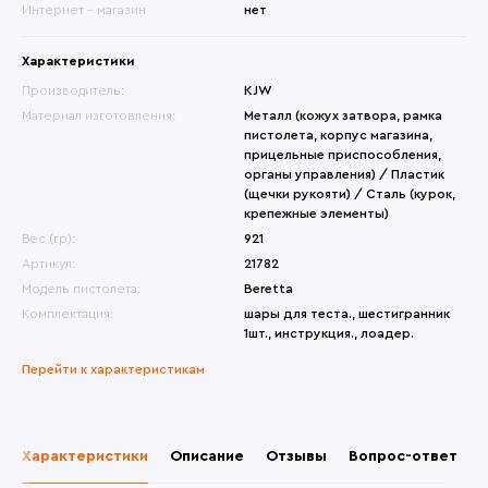
Интернет - магазин
нет
Характеристики
Производитель:
KJW
Материал изготовления:
Металл (кожух затвора, рамка
пистолета, корпус магазина,
прицельные приспособления,
органы управления) / Пластик
(щечки рукояти) / Сталь (курок,
крепежные элементы)
Вес (гр):
921
Артикул:
21782
Модель пистолета:
Beretta
Комплектация:
шары для теста., шестигранник
1шт., инструкция., лоадер.
Перейти к характеристикам
Характеристики
Описание
Отзывы
Вопрос-ответ