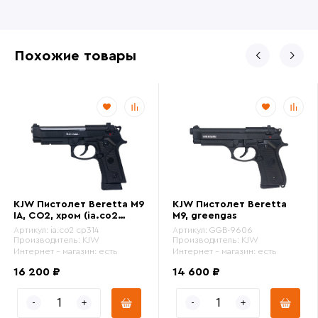
Похожие товары
KJW Пистолет Beretta M9
KJW Пистолет Beretta
IA, CO2, хром (ia.co2
M9, greengas
cp314)
Артикул:
ia.co2 cp314
Артикул:
GGB-9606
Производитель:
KJW
Производитель:
KJW
Интернет - магазин:
есть
Интернет - магазин:
есть
16 200 ₽
14 600 ₽