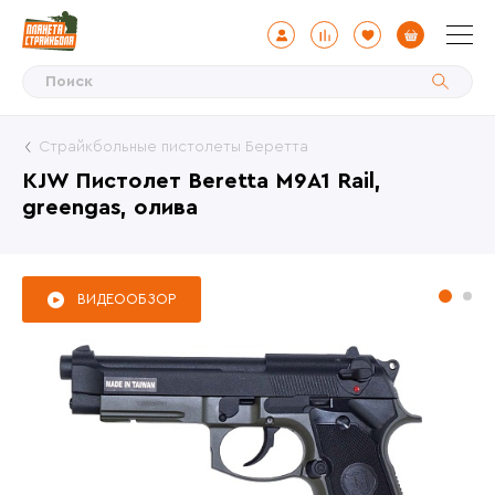
Страйкбольные пистолеты Беретта
KJW Пистолет Beretta M9A1 Rail,
greengas, олива
ВИДЕООБЗОР