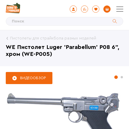
Пистолеты для страйкбола разных моделей
WE Пистолет Luger 'Parabellum' P08 6",
хром (WE-P005)
ВИДЕООБЗОР