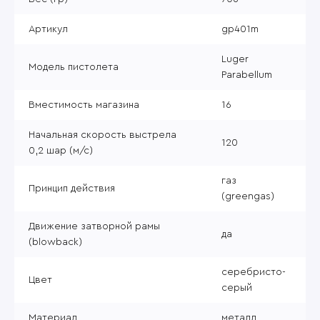
Артикул
gp401m
Luger
Модель пистолета
Parabellum
Вместимость магазина
16
Начальная скорость выстрела
120
0,2 шар (м/с)
газ
Принцип действия
(greengas)
Движение затворной рамы
да
(blowback)
серебристо-
Цвет
серый
Материал
металл