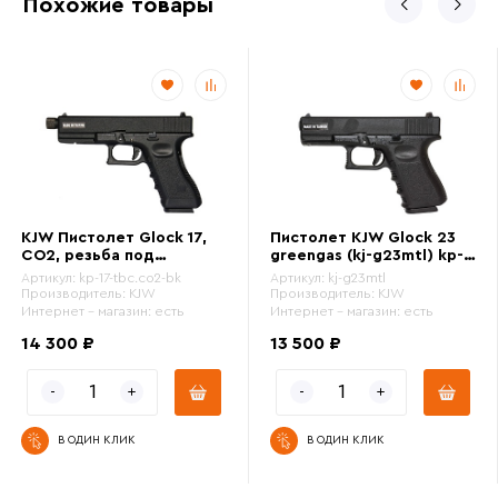
Похожие товары
KJW Пистолет Glock 17,
Пистолет KJW Glock 23
CO2, резьба под
greengas (kj-g23mtl) kp-
глушитель (kp-17-
23
Артикул:
kp-17-tbc.co2-bk
Артикул:
kj-g23mtl
tbc.co2-bk)
Производитель:
KJW
Производитель:
KJW
Интернет - магазин:
есть
Интернет - магазин:
есть
14 300 ₽
13 500 ₽
В ОДИН КЛИК
В ОДИН КЛИК