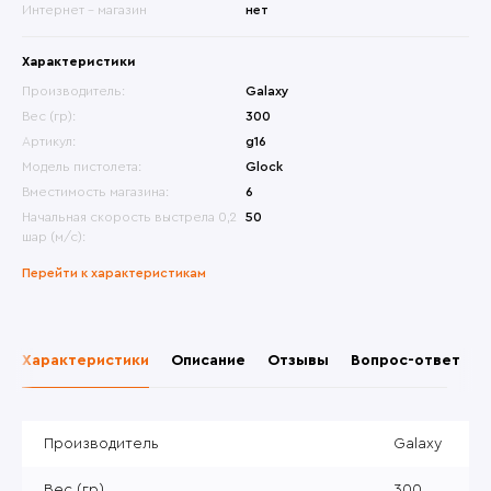
Интернет - магазин
нет
Характеристики
Производитель:
Galaxy
Вес (гр):
300
Артикул:
g16
Модель пистолета:
Glock
Вместимость магазина:
6
Начальная скорость выстрела 0,2
50
шар (м/с):
Перейти к характеристикам
Характеристики
Описание
Отзывы
Вопрос-ответ
Производитель
Galaxy
Вес (гр)
300