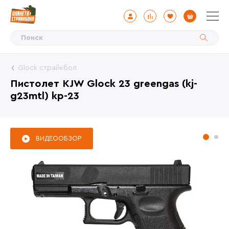
Glock страйкбол
Пистолет KJW Glock 23 greengas (kj-
g23mtl) kp-23
ВИДЕООБЗОР