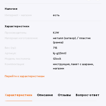
Наличие
Интернет - магазин
есть
Характеристики
Производитель:
KJW
Материал изготовления:
металл (затвор) / пластик
(рамка)
Вес (гр):
715
Артикул:
kj-g23mtl
Модель пистолета:
Glock
Комплектация:
инструкция, пакет с шарами,
магазин
Перейти к характеристикам
Характеристики
Описание
Отзывы
Вопрос-ответ