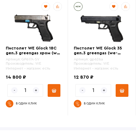
Пистолет WE Glock 18C
Пистолет WE Glock 35
gen.3 greengas хром (we-
gen.3 greengas (we-
g002a-sv)
g009a-bk)
Артикул:
GP617A-SV
Артикул:
gp626a
Производитель:
WE
Производитель:
WE
Интернет - магазин:
есть
Интернет - магазин:
есть
14 800 ₽
12 870 ₽
В ОДИН КЛИК
В ОДИН КЛИК