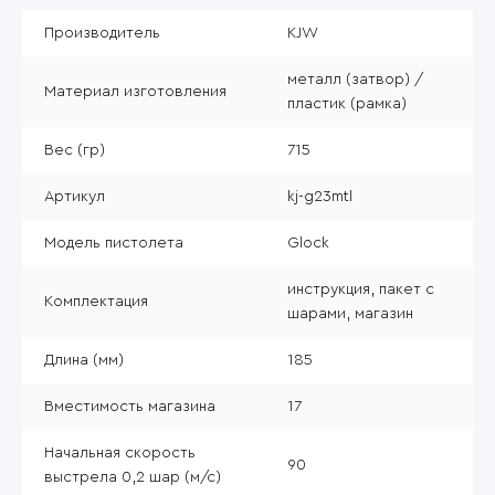
Производитель
KJW
металл (затвор) /
Материал изготовления
пластик (рамка)
Вес (гр)
715
Артикул
kj-g23mtl
Модель пистолета
Glock
инструкция, пакет с
Комплектация
шарами, магазин
Длина (мм)
185
Вместимость магазина
17
Начальная скорость
90
выстрела 0,2 шар (м/с)