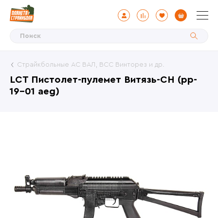
Страйкбольные АС ВАЛ, ВСС Винторез и др.
LCT Пистолет-пулемет Витязь-СН (pp-
19-01 aeg)