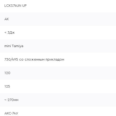
LCKS74UN UP
АК
< 3Дж
mini Tamiya
730/495 со сложенным прикладом
120
125
~ 270мм
АКС-74У