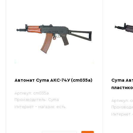
Автомат Cyma АКС-74У (cm035a)
Cyma Авт
пластико
Артикул:
cm035a
Производитель:
Cyma
Артикул:
c
Интернет - магазин:
есть
Производи
Интернет 