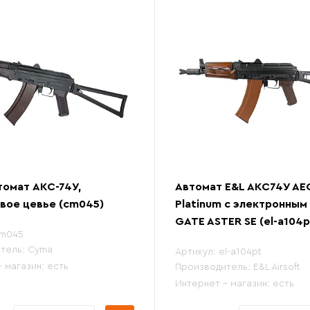
омат АКС-74У,
Автомат E&L АКС74У AEG
вое цевье (cm045)
Platinum с электронным
GATE ASTER SE (el-a104p
m045
тель:
Cyma
Артикул:
el-a104pt
- магазин:
есть
Производитель:
E&L Airsoft
Интернет - магазин:
есть