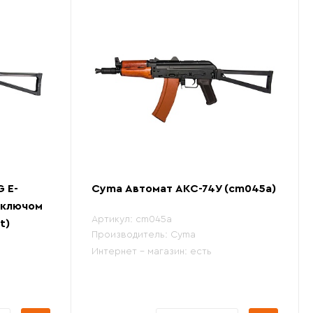
 E-
Cyma Автомат АКС-74У (cm045a)
 ключом
Артикул:
cm045a
t)
Производитель:
Cyma
Интернет - магазин:
есть