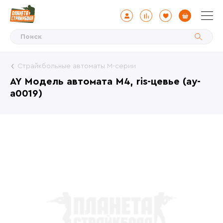
Страйкбольные автоматы М-серии
AY Модель автомата M4, ris-цевье (ay-
a0019)