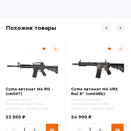
Похожие товары
Cyma Автомат M4 RIS
Cyma Автомат M4 URX
(cm007)
Rail 8" (cm068b)
Артикул:
cm007
Артикул:
cm068b
Производитель:
Cyma
Производитель:
Cyma
Интернет - магазин:
есть
Интернет - магазин:
есть
22 500 ₽
24 900 ₽