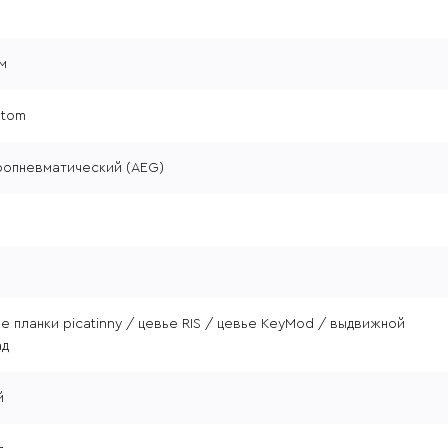
м
stom
ропневматический (AEG)
е планки picatinny / цевье RIS / цевье KeyMod / выдвижной
ад
й