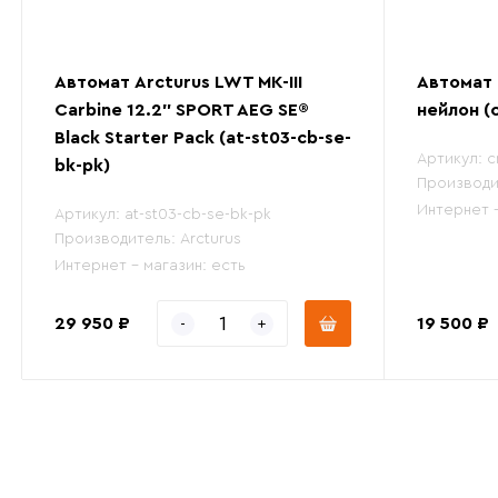
Автомат Arcturus LWT MK-III
Автомат 
Carbine 12.2" SPORT AEG SE®
нейлон (
Black Starter Pack (at-st03-cb-se-
Артикул:
c
bk-pk)
Производи
Интернет 
Артикул:
at-st03-cb-se-bk-pk
Производитель:
Arcturus
Интернет - магазин:
есть
29 950 ₽
19 500 ₽