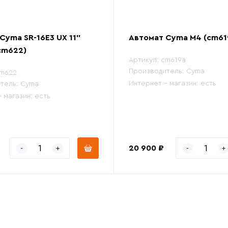
Cyma SR-16E3 UX 11"
Автомат Cyma M4 (cm61
cm622)
Артикул:
cm619a
Производитель:
Cyma
m622
Интернет - магазин:
есть
тель:
Cyma
- магазин:
есть
20 900 ₽