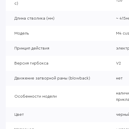
126
с)
Длина стволика (мм)
~ 415м
Модель
M4 cu
Принцип действия
элект
Версия гирбокса
V2
Движение затворной рамы (blowback)
нет
наличи
Особенности модели
прикл
Цвет
черны