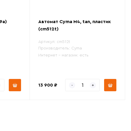
9a)
Автомат Cyma M4, tan, пластик
(cm512t)
Артикул:
cm512t
Производитель:
Cyma
Интернет - магазин:
есть
13 900 ₽