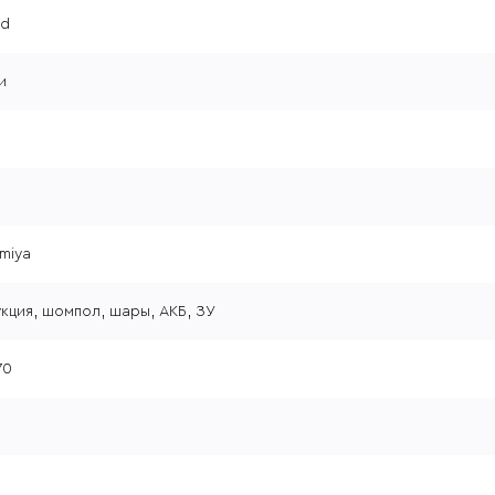
d
и
amiya
кция, шомпол, шары, АКБ, ЗУ
70