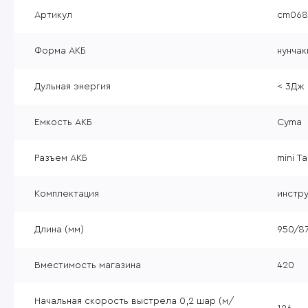
Уцененные товары
Артикул
cm068
Товары без категории
Форма АКБ
нунчак
Пневматика 4,5мм
Дульная энергия
< 3Дж
Емкость АКБ
Cyma
Разъем АКБ
mini T
Комплектация
инстру
Длина (мм)
950/8
Вместимость магазина
420
Начальная скорость выстрела 0,2 шар (м/