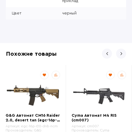
приклад
Цвет
черный
Похожие товары
G&G Автомат CM16 Raider
Cyma Автомат M4 RIS
2.0, desert tan (egc-16p-
(cm007)
r20-dnb-ncm)
Артикул:
egc-16p-r20-dnb-ncm
Артикул:
cm007
Производитель:
G&G
Производитель:
Cyma