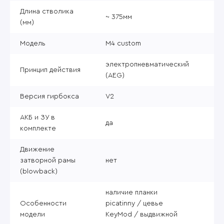
Длина стволика
~ 375мм
(мм)
Модель
M4 custom
электропневматический
Принцип действия
(AEG)
Версия гирбокса
V2
АКБ и ЗУ в
да
комплекте
Движение
затворной рамы
нет
(blowback)
наличие планки
Особенности
picatinny / цевье
модели
KeyMod / выдвижной