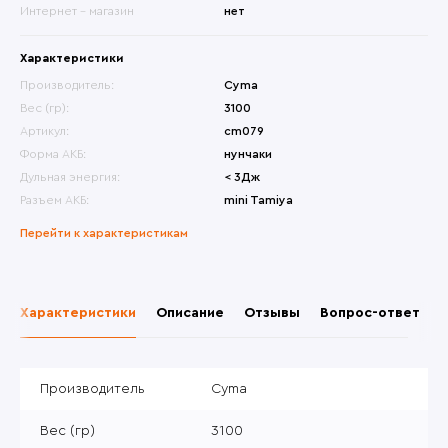
Интернет - магазин
нет
Характеристики
Производитель:
Cyma
Вес (гр):
3100
Артикул:
cm079
Форма АКБ:
нунчаки
Дульная энергия:
< 3Дж
Разъем АКБ:
mini Tamiya
Перейти к характеристикам
Характеристики
Описание
Отзывы
Вопрос-ответ
Производитель
Cyma
Вес (гр)
3100