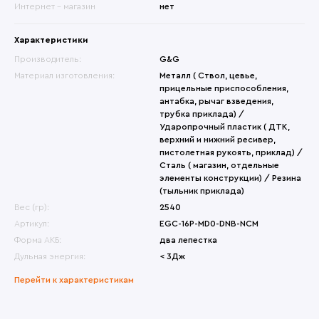
Интернет - магазин
нет
Характеристики
Производитель:
G&G
Материал изготовления:
Металл ( Ствол, цевье,
прицельные приспособления,
антабка, рычаг взведения,
трубка приклада) /
Ударопрочный пластик ( ДТК,
верхний и нижний ресивер,
пистолетная рукоять, приклад) /
Сталь ( магазин, отдельные
элементы конструкции) / Резина
(тыльник приклада)
Вес (гр):
2540
Артикул:
EGC-16P-MD0-DNB-NCM
Форма АКБ:
два лепестка
Дульная энергия:
< 3Дж
Перейти к характеристикам