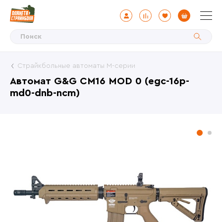
Страйкбольные автоматы М-серии
Автомат G&G CM16 MOD 0 (egc-16p-
md0-dnb-ncm)