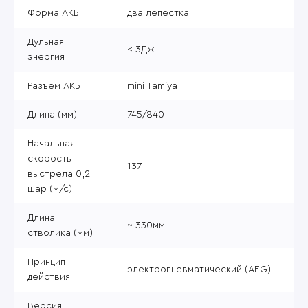
Форма АКБ
два лепестка
Дульная
< 3Дж
энергия
Разъем АКБ
mini Tamiya
Длина (мм)
745/840
Начальная
скорость
137
выстрела 0,2
шар (м/с)
Длина
~ 330мм
стволика (мм)
Принцип
электропневматический (AEG)
действия
Версия