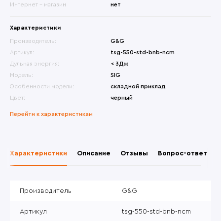
Интернет - магазин
нет
Характеристики
Производитель:
G&G
Артикул:
tsg-550-std-bnb-ncm
Дульная энергия:
< 3Дж
Модель:
SIG
Особенности модели:
складной приклад
Цвет:
черный
Перейти к характеристикам
Характеристики
Описание
Отзывы
Вопрос-ответ
Производитель
G&G
Артикул
tsg-550-std-bnb-ncm