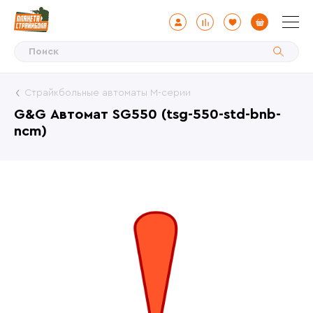
Страйкбольные автоматы М-серии
G&G Автомат SG550 (tsg-550-std-bnb-
ncm)