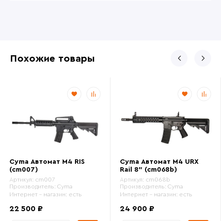
Похожие товары
Cyma Автомат M4 RIS
Cyma Автомат M4 URX
(cm007)
Rail 8" (cm068b)
Артикул:
cm007
Артикул:
cm068b
Производитель:
Cyma
Производитель:
Cyma
Интернет - магазин:
есть
Интернет - магазин:
есть
22 500 ₽
24 900 ₽