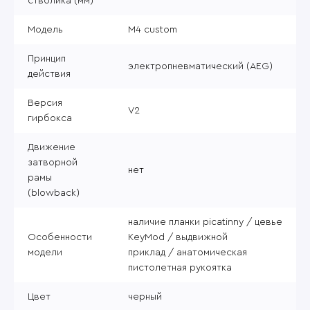
стволика (мм)
Модель
M4 custom
Принцип
электропневматический (AEG)
действия
Версия
V2
гирбокса
Движение
затворной
нет
рамы
(blowback)
наличие планки picatinny / цевье
Особенности
KeyMod / выдвижной
модели
приклад / анатомическая
пистолетная рукоятка
Цвет
черный