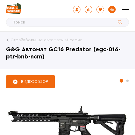
Страйкбольные автоматы М-серии
G&G Автомат GC16 Predator (egc-016-
ptr-bnb-ncm)
ВИДЕООБЗОР