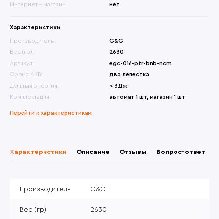
Интернет - магазин
нет
Характеристики
Производитель:
G&G
Вес (гр):
2630
Артикул:
egc-016-ptr-bnb-ncm
Форма АКБ:
два лепестка
Дульная энергия:
< 3Дж
Комплектация:
автомат 1 шт, магазин 1 шт
Перейти к характеристикам
Характеристики
Описание
Отзывы
Вопрос-ответ
Производитель
G&G
Вес (гр)
2630