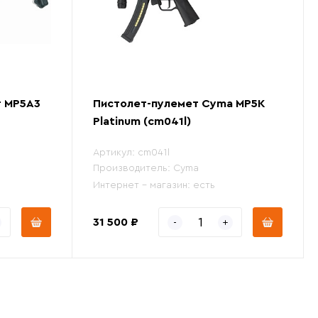
т MP5A3
Пистолет-пулемет Cyma MP5К
Platinum (cm041l)
Артикул:
cm041l
Производитель:
Cyma
Интернет - магазин:
есть
31 500 ₽