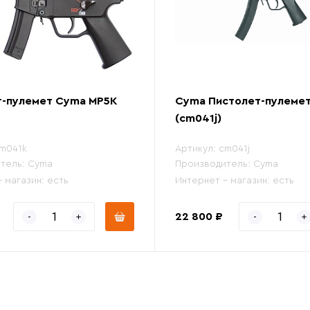
т-пулемет Cyma MP5K
Cyma Пистолет-пулеме
(cm041j)
m041k
Артикул:
cm041j
тель:
Cyma
Производитель:
Cyma
- магазин:
есть
Интернет - магазин:
есть
22 800 ₽