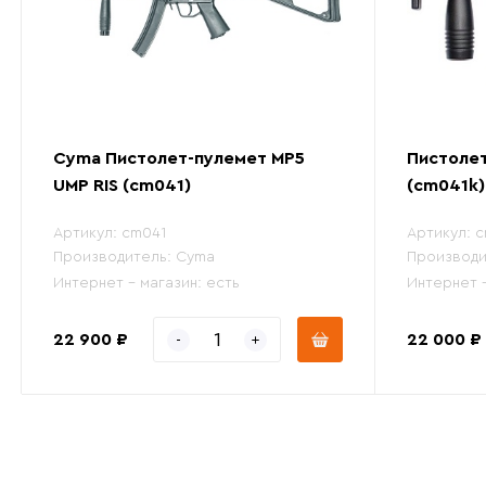
Cyma Пистолет-пулемет MP5
Пистоле
UMP RIS (cm041)
(cm041k)
Артикул:
cm041
Артикул:
c
Производитель:
Cyma
Производи
Интернет - магазин:
есть
Интернет 
22 900 ₽
22 000 ₽